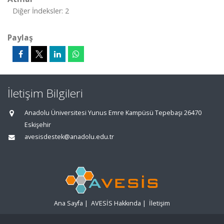
Diğer İndeksler: 2
Paylaş
İletişim Bilgileri
Anadolu Üniversitesi Yunus Emre Kampüsü Tepebaşı 26470
Eskişehir
avesisdestek@anadolu.edu.tr
Ana Sayfa
|
AVESİS Hakkında
|
İletişim