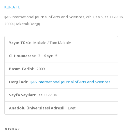
KÜR A. H.
IJAS International Journal of Arts and Sciences, cilt.3, sa.5, ss.117-136,
2009 (Hakemli Dergi)
Yayın Türü:
Makale / Tam Makale
Cilt numarası:
3
Sayı:
5
Basım Tarihi:
2009
Dergi Adı:
IJAS International Journal of Arts and Sciences
Sayfa Sayıları:
ss.117-136
Anadolu Üniversitesi Adresli:
Evet
Atıflar