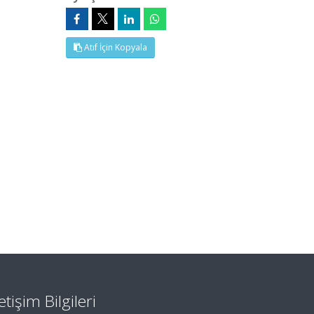
Atıf İçin Kopyala
letişim Bilgileri