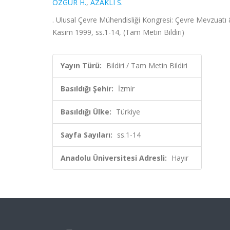
ÖZGÜR H.
,
AZAKLI S.
. Ulusal Çevre Mühendisliği Kongresi: Çevre Mevzuatı &
Kasım 1999, ss.1-14, (Tam Metin Bildiri)
Yayın Türü:
Bildiri / Tam Metin Bildiri
Basıldığı Şehir:
İzmir
Basıldığı Ülke:
Türkiye
Sayfa Sayıları:
ss.1-14
Anadolu Üniversitesi Adresli:
Hayır