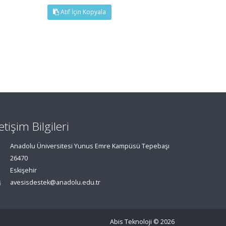
Atıf İçin Kopyala
letişim Bilgileri
Anadolu Üniversitesi Yunus Emre Kampüsü Tepebaşı
26470
Eskişehir
avesisdestek@anadolu.edu.tr
Abis Teknoloji
© 2026