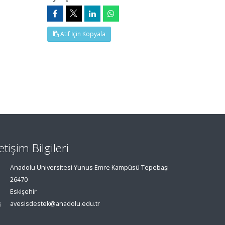
Atıf İçin Kopyala
letişim Bilgileri
Anadolu Üniversitesi Yunus Emre Kampüsü Tepebaşı
26470
Eskişehir
avesisdestek@anadolu.edu.tr