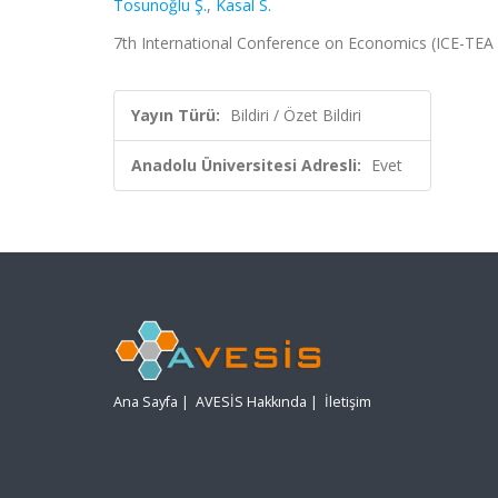
Tosunoğlu Ş.
,
Kasal S.
7th International Conference on Economics (ICE-TEA 20
Yayın Türü:
Bildiri / Özet Bildiri
Anadolu Üniversitesi Adresli:
Evet
Ana Sayfa
|
AVESİS Hakkında
|
İletişim