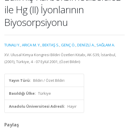
ile Hg (II) İyonlarının
Biyosorpsiyonu
TUNALI Y.
,
ARICA M. Y.
,
BEKTAŞ S.
,
GENÇ Ö.
,
DENİZLİ A.
,
SAĞLAM A.
XV. Ulusal Kimya Kongresi Bildiri Özetleri Kitabı, AK-S39, İstanbul,
(2001), Türkiye, 4 - 07 Eylül 2001, (Özet Bildiri)
Yayın Türü:
Bildiri / Özet Bildiri
Basıldığı Ülke:
Türkiye
Anadolu Üniversitesi Adresli:
Hayır
Paylaş