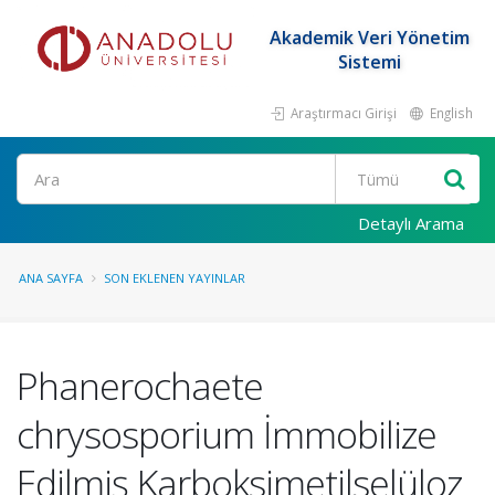
Akademik Veri Yönetim
Sistemi
Araştırmacı Girişi
English
Ara
Detaylı Arama
ANA SAYFA
SON EKLENEN YAYINLAR
Phanerochaete
chrysosporium İmmobilize
Edilmiş Karboksimetilselüloz