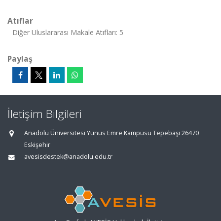
Atıflar
Diğer Uluslararası Makale Atıfları: 5
Paylaş
İletişim Bilgileri
Anadolu Üniversitesi Yunus Emre Kampüsü Tepebaşı 26470
Eskişehir
avesisdestek@anadolu.edu.tr