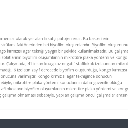
mensal olarak yer alan fırsatçı patojenlerdir. Bu bakterilerin
 virülans faktörlerinden biri biyofilm oluşumlarıdır. Biyofilm oluşumun
 kırmızısı agar tekniği yaygın bir şekilde kullanılmaktadır. Bu çalışm
izolatlarının biyofilm oluşumlarının mikrotitre plaka yöntemi ve kongo
ıştır. Çalışmada, 41 insan koagülaz negatif stafilokok izolatından mikrot
adığı, 6 izolatın zayıf derecede biyofilm oluşturduğu, kongo kırmızısı
 sonucuna varılmıştır. Kongo kırmızısı agar tekniğinde sonucun
iyle, mikrotitre plaka yöntemi sonuçlarının daha güvenilir olduğu
stafilokokların biyofilm oluşumlarının mikrotitre plaka yöntemi ve kong
e hiç çalışma olmaması sebebiyle, yapılan çalışma öncül çalışmalar arası