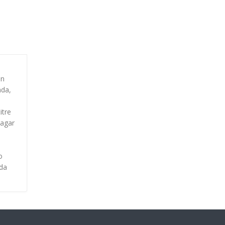
un
ada,
itre
 agar
o
nda