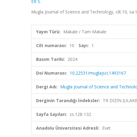
ER S.
Mugla Journal of Science and Technology, cilt.10, sa.
Yayın Türü:
Makale / Tam Makale
Cilt numarası:
10
Sayı:
1
Basım Tarihi:
2024
Doi Numarası:
10.22531/muglajsci.1493167
Dergi Adı:
Mugla Journal of Science and Technol
Derginin Tarandığı İndeksler:
TR DİZİN (ULAK
Sayfa Sayıları:
ss.128-132
Anadolu Üniversitesi Adresli:
Evet