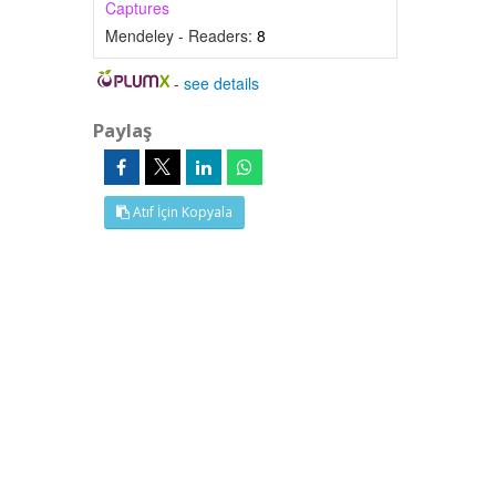
Captures
Mendeley - Readers:
8
-
see details
Paylaş
Atıf İçin Kopyala