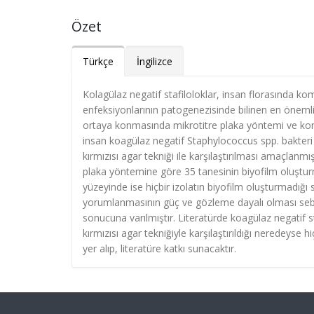
Özet
Türkçe
İngilizce
Kolagülaz negatif stafiloloklar, insan florasında kom
enfeksiyonlarının patogenezisinde bilinen en önemli
ortaya konmasında mikrotitre plaka yöntemi ve kongo
insan koagülaz negatif Staphylococcus spp. bakteri 
kırmızısı agar tekniği ile karşılaştırılması amaçlanm
plaka yöntemine göre 35 tanesinin biyofilm oluşturm
yüzeyinde ise hiçbir izolatın biyofilm oluşturmadığı
yorumlanmasının güç ve gözleme dayalı olması sebeb
sonucuna varılmıştır. Literatürde koagülaz negatif 
kırmızısı agar tekniğiyle karşılaştırıldığı neredeys
yer alıp, literatüre katkı sunacaktır.