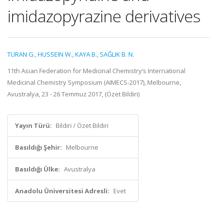
imidazopyrazine derivatives
TURAN G.
,
HUSSEIN W.
,
KAYA B.
,
SAĞLIK B. N.
11th Asian Federation for Medicinal Chemistry’s International
Medicinal Chemistry Symposium (AIMECS-2017), Melbourne,
Avustralya, 23 - 26 Temmuz 2017, (Özet Bildiri)
Yayın Türü:
Bildiri / Özet Bildiri
Basıldığı Şehir:
Melbourne
Basıldığı Ülke:
Avustralya
Anadolu Üniversitesi Adresli:
Evet