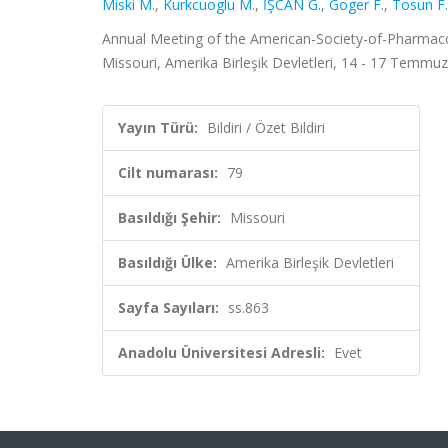
Miski M.
,
Kurkcuoglu M.
,
İŞCAN G.
,
Goger F.
,
Tosun F.
Annual Meeting of the American-Society-of-Pharmaco
Missouri, Amerika Birleşik Devletleri, 14 - 17 Temmuz 2
Yayın Türü:
Bildiri / Özet Bildiri
Cilt numarası:
79
Basıldığı Şehir:
Missouri
Basıldığı Ülke:
Amerika Birleşik Devletleri
Sayfa Sayıları:
ss.863
Anadolu Üniversitesi Adresli:
Evet