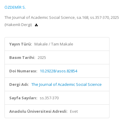
ÖZDEMİR S.
The Journal of Academic Social Science, sa.168, ss.357-370, 2025
(Hakemli Dergi)
Yayın Türü:
Makale / Tam Makale
Basım Tarihi:
2025
Doi Numarası:
10.29228/asos.82854
Dergi Adı:
The Journal of Academic Social Science
Sayfa Sayıları:
ss.357-370
Anadolu Üniversitesi Adresli:
Evet