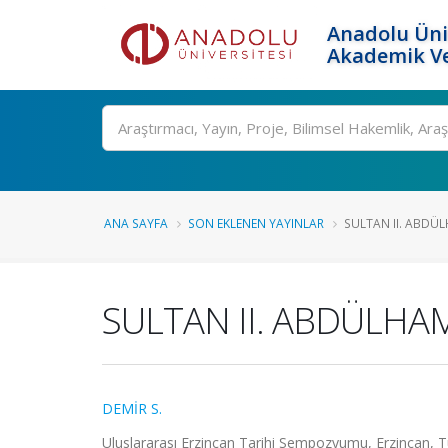
Anadolu Üni
Akademik Ve
Ara
ANA SAYFA
SON EKLENEN YAYINLAR
SULTAN II. ABDÜL
SULTAN II. ABDÜLHA
DEMİR S.
Uluslararası Erzincan Tarihi Sempozyumu, Erzincan, Tü