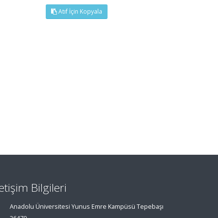
Atıf İçin Kopyala
letişim Bilgileri
Anadolu Üniversitesi Yunus Emre Kampüsü Tepebaşı