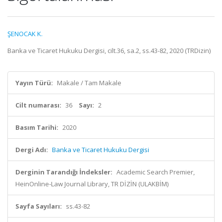
ŞENOCAK K.
Banka ve Ticaret Hukuku Dergisi, cilt.36, sa.2, ss.43-82, 2020 (TRDizin)
Yayın Türü:
Makale / Tam Makale
Cilt numarası:
36
Sayı:
2
Basım Tarihi:
2020
Dergi Adı:
Banka ve Ticaret Hukuku Dergisi
Derginin Tarandığı İndeksler:
Academic Search Premier,
HeinOnline-Law Journal Library, TR DİZİN (ULAKBİM)
Sayfa Sayıları:
ss.43-82