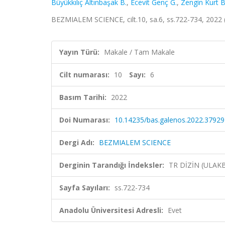
Büyükkılıç Altınbaşak B.
,
Ecevit Genç G.
,
Zengin Kurt B
BEZMIALEM SCIENCE, cilt.10, sa.6, ss.722-734, 2022 
Yayın Türü:
Makale / Tam Makale
Cilt numarası:
10
Sayı:
6
Basım Tarihi:
2022
Doi Numarası:
10.14235/bas.galenos.2022.37929
Dergi Adı:
BEZMIALEM SCIENCE
Derginin Tarandığı İndeksler:
TR DİZİN (ULAK
Sayfa Sayıları:
ss.722-734
Anadolu Üniversitesi Adresli:
Evet