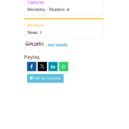
Captures
Mendeley - Readers:
4
Mentions
News:
1
-
see details
Paylaş
Atıf İçin Kopyala