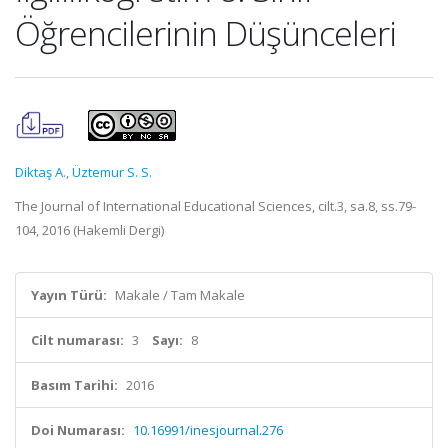
Öğrencilerinin Düşünceleri
Diktaş A.
,
Üztemur S. S.
The Journal of International Educational Sciences, cilt.3, sa.8, ss.79-
104, 2016 (Hakemli Dergi)
Yayın Türü:
Makale / Tam Makale
Cilt numarası:
3
Sayı:
8
Basım Tarihi:
2016
Doi Numarası:
10.16991/inesjournal.276