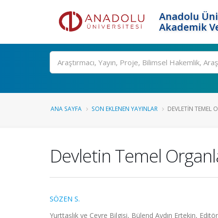
Anadolu Üni
Akademik Ve
Ara
ANA SAYFA
SON EKLENEN YAYINLAR
DEVLETIN TEMEL OR
Devletin Temel Organla
SÖZEN S.
Yurttaşlık ve Çevre Bilgisi, Bülend Aydın Ertekin, Editö