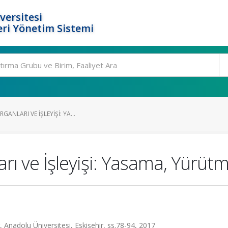
versitesi
ri Yönetim Sistemi
GANLARI VE İŞLEYIŞI: YA...
rı ve İşleyişi: Yasama, Yürütm
r, Anadolu Üniversitesi, Eskişehir, ss.78-94, 2017