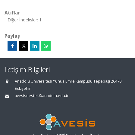
Atıflar
Diğer İndeksler: 1
Paylaş
İletişim Bilgileri
Anadolu Üniversitesi Yunus Emre Kampüsü Tepebaşı 26470
Eskişehir
avesisdestek@anadolu.edu.tr