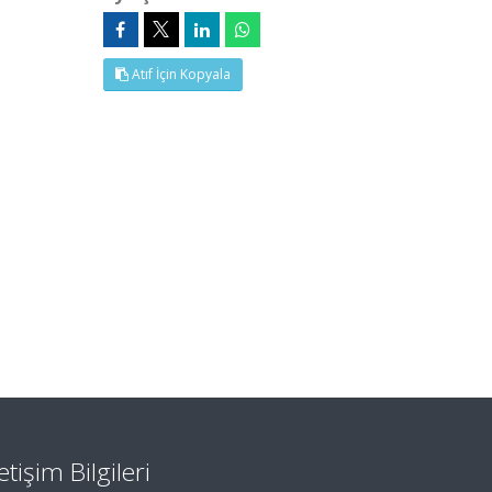
Atıf İçin Kopyala
letişim Bilgileri