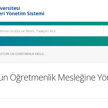
versitesi
ri Yönetim Sistemi
TÜRK ÜN ÖĞRETMENLIK MESLE...
n Öğretmenlik Mesleğine Yön