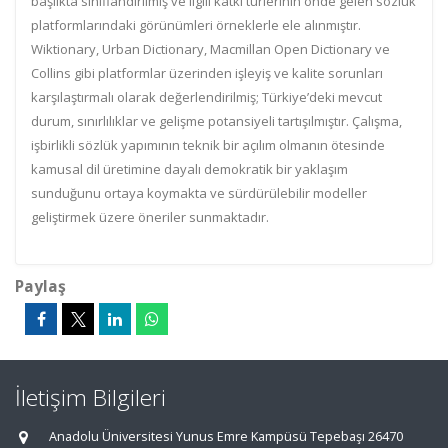
başlıkta sınıflandırılmış ve ilgili katkı türlerinin önde gelen sözlük
platformlarındaki görünümleri örneklerle ele alınmıştır.
Wiktionary, Urban Dictionary, Macmillan Open Dictionary ve
Collins gibi platformlar üzerinden işleyiş ve kalite sorunları
karşılaştırmalı olarak değerlendirilmiş; Türkiye’deki mevcut
durum, sınırlılıklar ve gelişme potansiyeli tartışılmıştır. Çalışma,
işbirlikli sözlük yapımının teknik bir açılım olmanın ötesinde
kamusal dil üretimine dayalı demokratik bir yaklaşım
sunduğunu ortaya koymakta ve sürdürülebilir modeller
geliştirmek üzere öneriler sunmaktadır.
Paylaş
İletişim Bilgileri
Anadolu Üniversitesi Yunus Emre Kampüsü Tepebaşı 26470