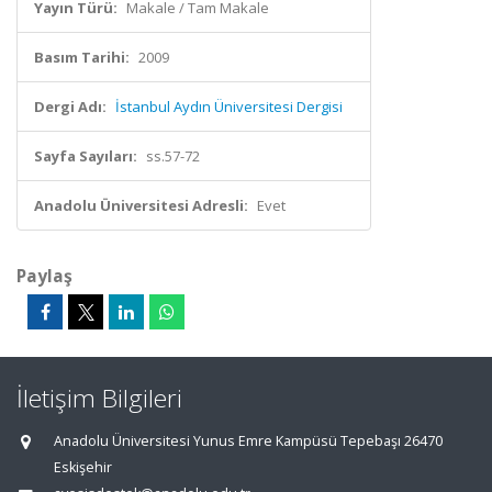
Yayın Türü:
Makale / Tam Makale
Basım Tarihi:
2009
Dergi Adı:
İstanbul Aydın Üniversitesi Dergisi
Sayfa Sayıları:
ss.57-72
Anadolu Üniversitesi Adresli:
Evet
Paylaş
İletişim Bilgileri
Anadolu Üniversitesi Yunus Emre Kampüsü Tepebaşı 26470
Eskişehir