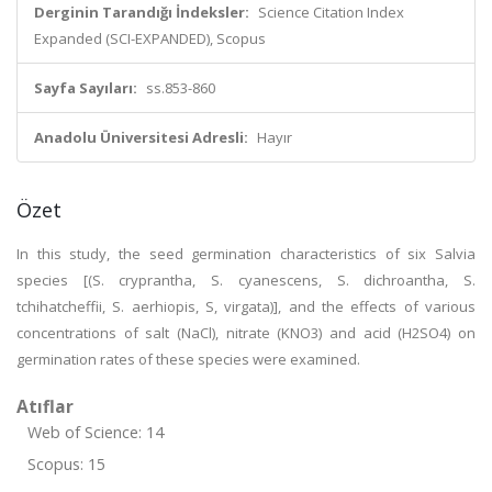
Derginin Tarandığı İndeksler:
Science Citation Index
Expanded (SCI-EXPANDED), Scopus
Sayfa Sayıları:
ss.853-860
Anadolu Üniversitesi Adresli:
Hayır
Özet
In this study, the seed germination characteristics of six Salvia
species [(S. cryprantha, S. cyanescens, S. dichroantha, S.
tchihatcheffii, S. aerhiopis, S, virgata)], and the effects of various
concentrations of salt (NaCl), nitrate (KNO3) and acid (H2SO4) on
germination rates of these species were examined.
Atıflar
Web of Science: 14
Scopus: 15