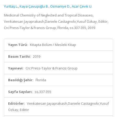
Yurttaş L.
,
Kaya Çavuşoğlu B.
,
Osmaniye D.
,
Acar Çevik U.
Medicinal Chemistry of Neglected and Tropical Diseases,
Venkatesan Jayaprakash,Daniele Castagnolo,Yusuf Özkay, Editör,
Crc Press-Taylor & Francis Group, Florida, ss.337-355, 2019
Yayın Türü:
Kitapta Bölüm / Mesleki Kitap
Basım Tarihi:
2019
Yayınevi:
Crc Press-Taylor & Francis Group
Basıldığı Şehir:
Florida
Sayfa Sayıları:
ss.337-355
Editörler:
Venkatesan Jayaprakash,Daniele Castagnolo,Yusuf
Özkay, Editör