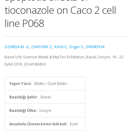
tioconazole on Caco 2 cell
line P068
ÖZARDA M. G.
,
CANTÜRK Z.
,
KAYA E.
,
Engür S.
,
DİKMEN M.
Basel Life Science Week & MipTec Exhibition, Basel, İsviçre, 19 - 22
Eylül 2016, (Özet Bildiri)
Yayın Türü:
Bildiri / Özet Bildiri
Basıldığı Şehir:
Basel
Basıldığı Ülke:
İsviçre
Anadolu Üniversitesi Adresli:
Evet