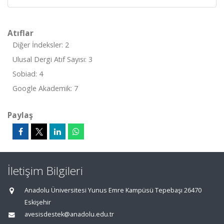
Atıflar
Diğer İndeksler: 2
Ulusal Dergi Atıf Sayısı: 3
Sobiad: 4
Google Akademik: 7
Paylaş
İletişim Bilgileri
Anadolu Üniversitesi Yunus Emre Kampüsü Tepebaşı 26470
Eskişehir
avesisdestek@anadolu.edu.tr