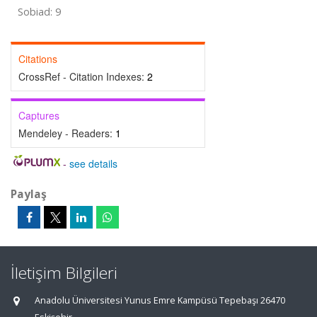
Sobiad: 9
Citations
CrossRef - Citation Indexes:
2
Captures
Mendeley - Readers:
1
-
see details
Paylaş
İletişim Bilgileri
Anadolu Üniversitesi Yunus Emre Kampüsü Tepebaşı 26470