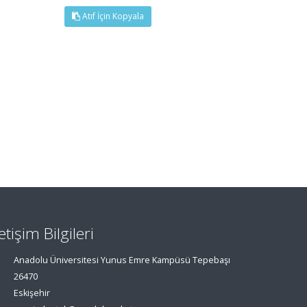
Atıf İçin Kopyala
letişim Bilgileri
Anadolu Üniversitesi Yunus Emre Kampüsü Tepebaşı
26470
Eskişehir