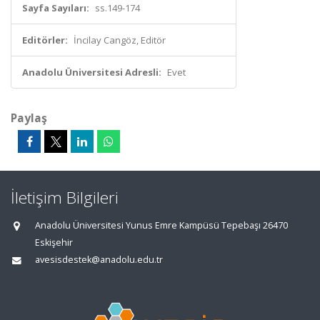
Sayfa Sayıları:
ss.149-174
Editörler:
İncilay Cangöz, Editör
Anadolu Üniversitesi Adresli:
Evet
Paylaş
İletişim Bilgileri
Anadolu Üniversitesi Yunus Emre Kampüsü Tepebaşı 26470
Eskişehir
avesisdestek@anadolu.edu.tr