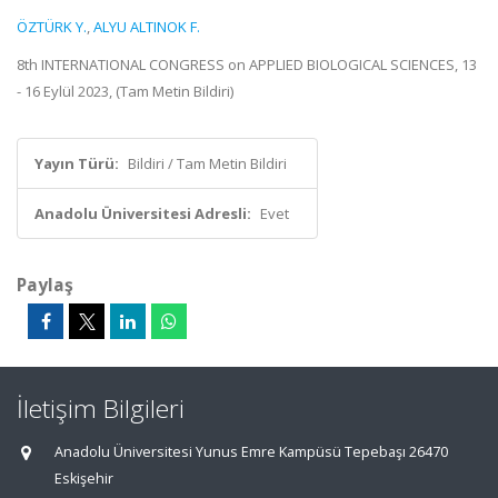
ÖZTÜRK Y.
,
ALYU ALTINOK F.
8th INTERNATIONAL CONGRESS on APPLIED BIOLOGICAL SCIENCES, 13
- 16 Eylül 2023, (Tam Metin Bildiri)
Yayın Türü:
Bildiri / Tam Metin Bildiri
Anadolu Üniversitesi Adresli:
Evet
Paylaş
İletişim Bilgileri
Anadolu Üniversitesi Yunus Emre Kampüsü Tepebaşı 26470
Eskişehir