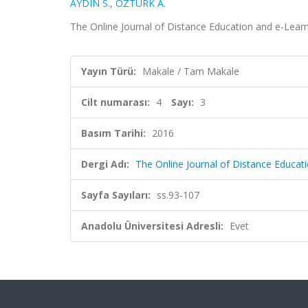
AYDIN S.
,
ÖZTÜRK A.
The Online Journal of Distance Education and e-Learnin
Yayın Türü:
Makale / Tam Makale
Cilt numarası:
4
Sayı:
3
Basım Tarihi:
2016
Dergi Adı:
The Online Journal of Distance Educat
Sayfa Sayıları:
ss.93-107
Anadolu Üniversitesi Adresli:
Evet