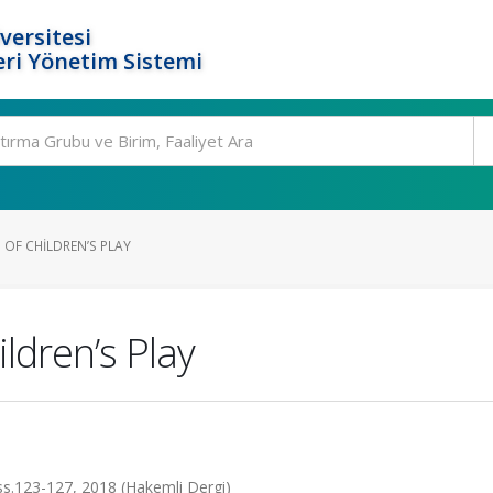
versitesi
ri Yönetim Sistemi
 OF CHILDREN’S PLAY
ldren’s Play
 ss.123-127, 2018 (Hakemli Dergi)