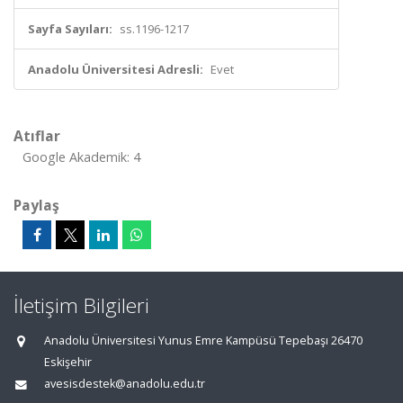
Sayfa Sayıları:
ss.1196-1217
Anadolu Üniversitesi Adresli:
Evet
Atıflar
Google Akademik: 4
Paylaş
İletişim Bilgileri
Anadolu Üniversitesi Yunus Emre Kampüsü Tepebaşı 26470
Eskişehir
avesisdestek@anadolu.edu.tr