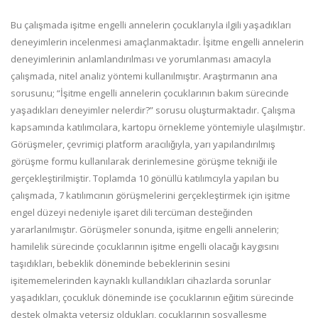
Bu çalışmada işitme engelli annelerin çocuklarıyla ilgili yaşadıkları
deneyimlerin incelenmesi amaçlanmaktadır. İşitme engelli annelerin
deneyimlerinin anlamlandırılması ve yorumlanması amacıyla
çalışmada, nitel analiz yöntemi
ku
llanılmıştır. Araştırmanın ana
sorusunu; “İşitme engelli annelerin çocuklarının bakım sürecinde
yaşadıkları deneyimler nelerdir?” sorusu oluşturmaktadır. Çalışma
kapsamında katılımcılara, kartopu örnekleme yöntemiyle ulaşılmıştır.
Görüşmeler, çevrimiçi platform aracılığıyla, yarı yapılandırılmış
görüşme formu kullanılarak derinlemesine görüşme tekniği ile
gerçekleştirilmiştir. Toplamda 10 gönüllü katılımcıyla yapılan bu
çalışmada, 7 katılımcının görüşmelerini gerçekleştirmek için işitme
engel düzeyi
nedeniy
le işaret dili tercüman desteğinden
yararlanılmıştır. Görüşmeler sonunda, işitme engelli annelerin;
hamilelik sürecinde çocuklarının işitme engelli olacağı kaygısını
taşıdıkları, bebeklik döneminde bebeklerinin sesini
işitememelerinden kaynaklı kullandıkları cihazlarda sorunlar
yaşadıkları, çocukluk döneminde ise çocuklarının eğitim sürecinde
destek olmakta yetersiz oldukları, çocuklarının sosyalleşme