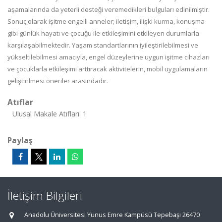
aşamalarında da yeterli desteği veremedikleri bulguları edinilmiştir.
Sonuç olarak işitme engelli
anneler;
iletişim, ilişki kurma, konuşma
gibi günlük hayatı ve çocuğu ile etkileşimini etkileyen durumlarla
karşılaşabilmektedir. Yaşam standartlarının iyileştirilebilmesi ve
yükseltilebilmesi amacıyla, engel düzeylerine uygun işitme cihazları
ve çocuklarla etkileşimi arttıracak aktivitelerin, mobil uygulamaların
geliştirilmesi öneriler arasındadır.
Atıflar
Ulusal Makale Atıfları: 1
Paylaş
İletişim Bilgileri
Anadolu Üniversitesi Yunus Emre Kampüsü Tepebaşı 26470