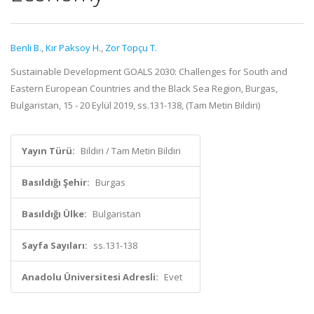
Benli B.
,
Kır Paksoy H.
,
Zor Topçu T.
Sustainable Development GOALS 2030: Challenges for South and
Eastern European Countries and the Black Sea Region, Burgas,
Bulgaristan, 15 - 20 Eylül 2019, ss.131-138, (Tam Metin Bildiri)
Yayın Türü:
Bildiri / Tam Metin Bildiri
Basıldığı Şehir:
Burgas
Basıldığı Ülke:
Bulgaristan
Sayfa Sayıları:
ss.131-138
Anadolu Üniversitesi Adresli:
Evet