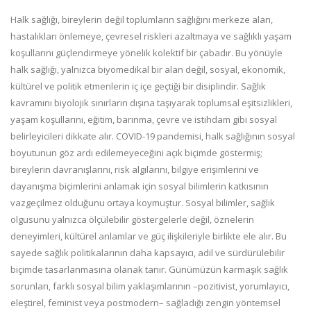
Halk sağlığı, bireylerin değil toplumların sağlığını merkeze alan,
hastalıkları önlemeye, çevresel riskleri azaltmaya ve sağlıklı yaşam
koşullarını güçlendirmeye yönelik kolektif bir çabadır. Bu yönüyle
halk sağlığı, yalnızca biyomedikal bir alan değil, sosyal, ekonomik,
kültürel ve politik etmenlerin iç içe geçtiği bir disiplindir. Sağlık
kavramını biyolojik sınırların dışına taşıyarak toplumsal eşitsizlikleri,
yaşam koşullarını, eğitim, barınma, çevre ve istihdam gibi sosyal
belirleyicileri dikkate alır. COVID-19 pandemisi, halk sağlığının sosyal
boyutunun göz ardı edilemeyeceğini açık biçimde göstermiş;
bireylerin davranışlarını, risk algılarını, bilgiye erişimlerini ve
dayanışma biçimlerini anlamak için sosyal bilimlerin katkısının
vazgeçilmez olduğunu ortaya koymuştur. Sosyal bilimler, sağlık
olgusunu yalnızca ölçülebilir göstergelerle değil, öznelerin
deneyimleri, kültürel anlamlar ve güç ilişkileriyle birlikte ele alır. Bu
sayede sağlık politikalarının daha kapsayıcı, adil ve sürdürülebilir
biçimde tasarlanmasına olanak tanır. Günümüzün karmaşık sağlık
sorunları, farklı sosyal bilim yaklaşımlarının –pozitivist, yorumlayıcı,
eleştirel, feminist veya postmodern– sağladığı zengin yöntemsel