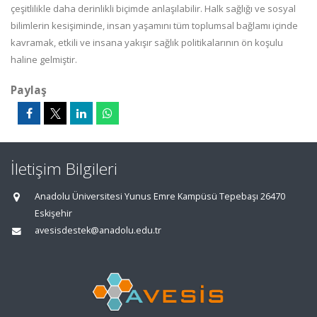
çeşitlilikle daha derinlikli biçimde anlaşılabilir. Halk sağlığı ve sosyal
bilimlerin kesişiminde, insan yaşamını tüm toplumsal bağlamı içinde
kavramak, etkili ve insana yakışır sağlık politikalarının ön koşulu
haline gelmiştir.
Paylaş
İletişim Bilgileri
Anadolu Üniversitesi Yunus Emre Kampüsü Tepebaşı 26470
Eskişehir
avesisdestek@anadolu.edu.tr