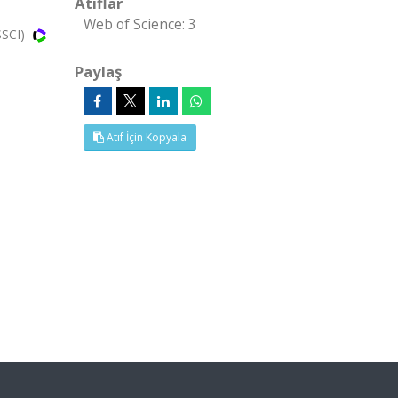
Atıflar
Web of Science: 3
SCI)
Paylaş
Atıf İçin Kopyala