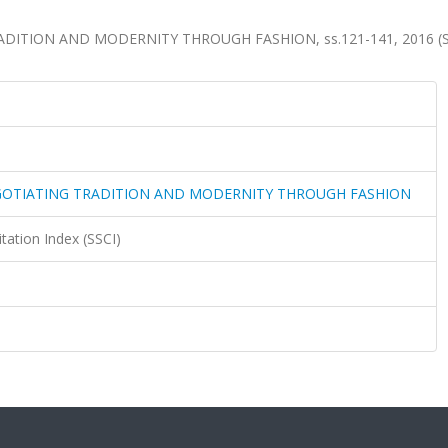
ITION AND MODERNITY THROUGH FASHION, ss.121-141, 2016 (S
GOTIATING TRADITION AND MODERNITY THROUGH FASHION
itation Index (SSCI)