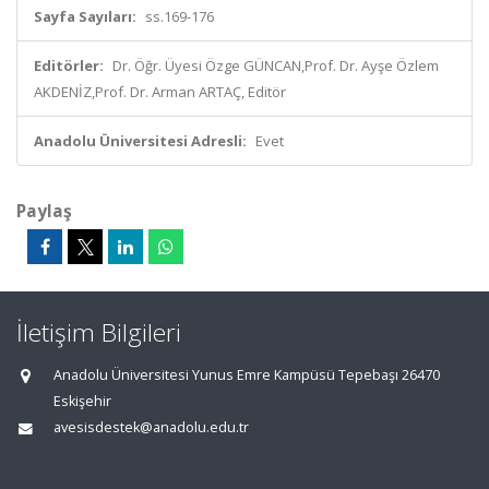
Sayfa Sayıları:
ss.169-176
Editörler:
Dr. Öğr. Üyesi Özge GÜNCAN,Prof. Dr. Ayşe Özlem
AKDENİZ,Prof. Dr. Arman ARTAÇ, Editör
Anadolu Üniversitesi Adresli:
Evet
Paylaş
İletişim Bilgileri
Anadolu Üniversitesi Yunus Emre Kampüsü Tepebaşı 26470
Eskişehir
avesisdestek@anadolu.edu.tr