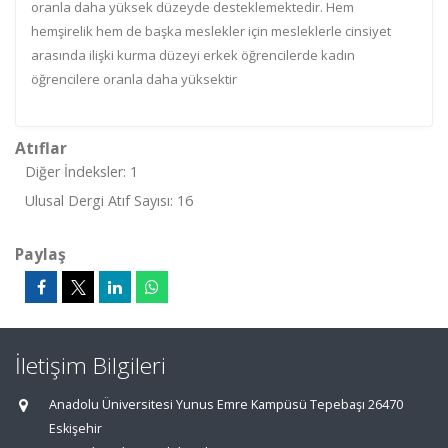
oranla daha yüksek düzeyde desteklemektedir. Hem
hemşirelik hem de başka meslekler için mesleklerle cinsiyet
arasında ilişki kurma düzeyi erkek öğrencilerde kadın
öğrencilere oranla daha yüksektir
Atıflar
Diğer İndeksler: 1
Ulusal Dergi Atıf Sayısı: 16
Paylaş
İletişim Bilgileri
Anadolu Üniversitesi Yunus Emre Kampüsü Tepebaşı 26470
Eskişehir