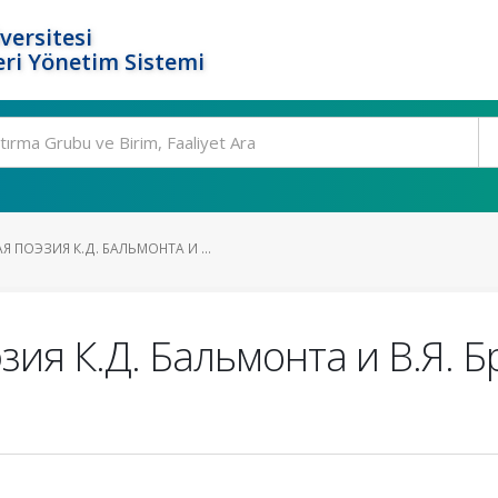
versitesi
ri Yönetim Sistemi
 ПОЭЗИЯ К.Д. БАЛЬМОНТА И ...
зия К.Д. Бальмонта и В.Я. 