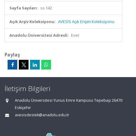
Sayfa Sayıları:
ss.142
Açık Arşiv Koleksiyonu:
AVESİS Açık Erişim Koleksiyonu
Anadolu Üniversitesi Adresli:
Evet
Paylaş
İletişim Bilgileri
Anadolu Üniversitesi Yunus Emre Kampüsü Tepebaşı 26470
Eskişehir
avesisdestek@anadolu.edu.tr