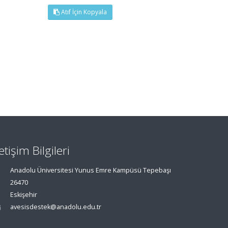
Atıf İçin Kopyala
letişim Bilgileri
Anadolu Üniversitesi Yunus Emre Kampüsü Tepebaşı
26470
Eskişehir
avesisdestek@anadolu.edu.tr