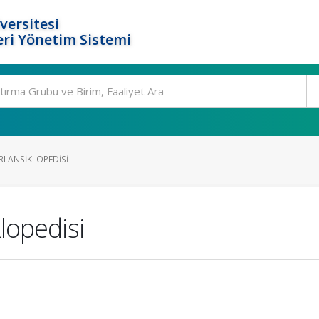
versitesi
ri Yönetim Sistemi
I ANSIKLOPEDISI
lopedisi