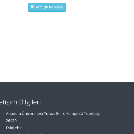
Atıf İçin Kopyala
letişim Bilgileri
Anadolu Üniversitesi Yunus Emre Kampüsü Tepebaşı
26470
Eskişehir