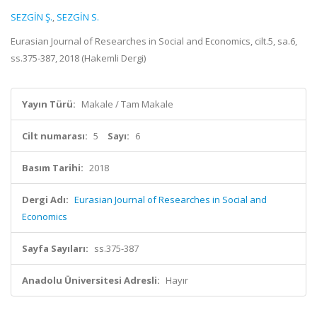
SEZGİN Ş.
,
SEZGİN S.
Eurasian Journal of Researches in Social and Economics, cilt.5, sa.6,
ss.375-387, 2018 (Hakemli Dergi)
Yayın Türü:
Makale / Tam Makale
Cilt numarası:
5
Sayı:
6
Basım Tarihi:
2018
Dergi Adı:
Eurasian Journal of Researches in Social and
Economics
Sayfa Sayıları:
ss.375-387
Anadolu Üniversitesi Adresli:
Hayır