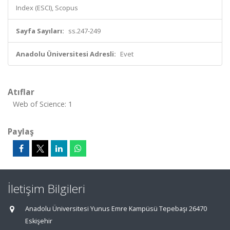
Index (ESCI), Scopus
Sayfa Sayıları:
ss.247-249
Anadolu Üniversitesi Adresli:
Evet
Atıflar
Web of Science: 1
Paylaş
İletişim Bilgileri
Anadolu Üniversitesi Yunus Emre Kampüsü Tepebaşı 26470
Eskişehir