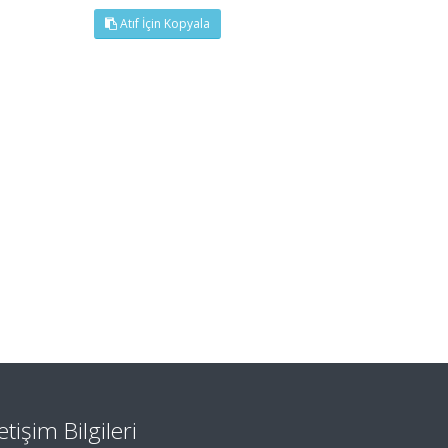
Atıf İçin Kopyala
letişim Bilgileri