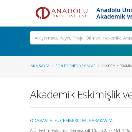
Anadolu Üni
Akademik Ve
Ara
ANA SAYFA
SON EKLENEN YAYINLAR
AKADEMIK ESKIMIŞL
Akademik Eskimişlik ve
ODABAŞI H. F.
,
ÇEMBERCİ M.
,
KARAKAŞ M.
A.Ü. Eğitim Fakültesi Dergisi, cilt.10, sa.2, ss.161-166