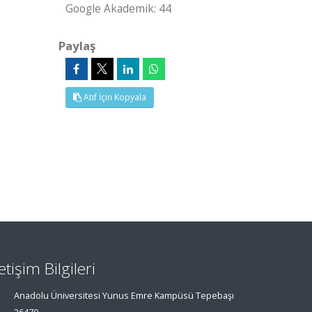
Google Akademik: 44
Paylaş
Atıf İçin Kopyala
letişim Bilgileri
Anadolu Üniversitesi Yunus Emre Kampüsü Tepebaşı