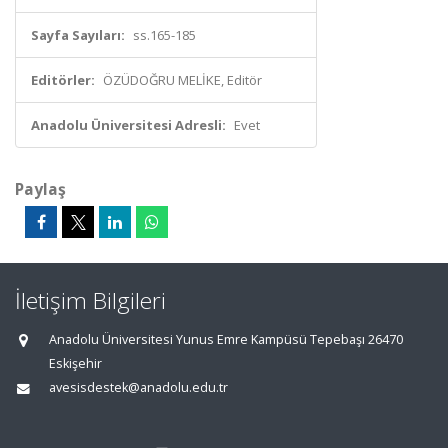
Sayfa Sayıları:
ss.165-185
Editörler:
ÖZÜDOĞRU MELİKE, Editör
Anadolu Üniversitesi Adresli:
Evet
Paylaş
İletişim Bilgileri
Anadolu Üniversitesi Yunus Emre Kampüsü Tepebaşı 26470
Eskişehir
avesisdestek@anadolu.edu.tr