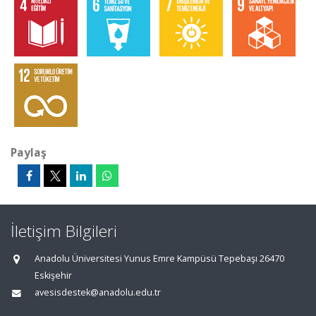
Paylaş
İletişim Bilgileri
Anadolu Üniversitesi Yunus Emre Kampüsü Tepebaşı 26470
Eskişehir
avesisdestek@anadolu.edu.tr