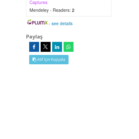
Captures
Mendeley - Readers:
2
-
see details
Paylaş
Atıf İçin Kopyala