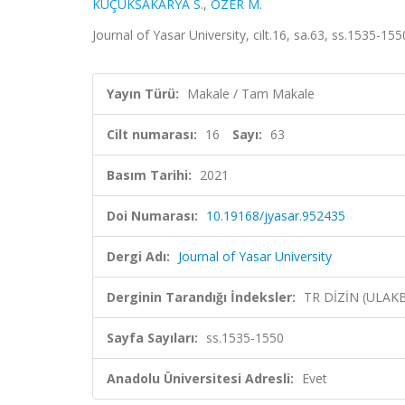
KÜÇÜKSAKARYA S.
,
ÖZER M.
Journal of Yasar University, cilt.16, sa.63, ss.1535-15
Yayın Türü:
Makale / Tam Makale
Cilt numarası:
16
Sayı:
63
Basım Tarihi:
2021
Doi Numarası:
10.19168/jyasar.952435
Dergi Adı:
Journal of Yasar University
Derginin Tarandığı İndeksler:
TR DİZİN (ULAK
Sayfa Sayıları:
ss.1535-1550
Anadolu Üniversitesi Adresli:
Evet