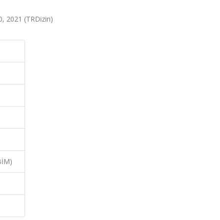
50, 2021 (TRDizin)
BİM)