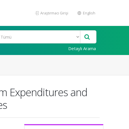
Araştırmacı Girişi
English
Detaylı Arama
sm Expenditures and
es