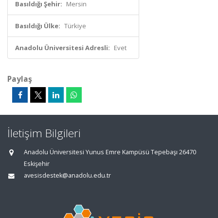
Basıldığı Şehir:
Mersin
Basıldığı Ülke:
Türkiye
Anadolu Üniversitesi Adresli:
Evet
Paylaş
İletişim Bilgileri
Anadolu Üniversitesi Yunus Emre Kampüsü Tepebaşı 26470
Eskişehir
avesisdestek@anadolu.edu.tr