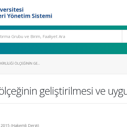
versitesi
ri Yönetim Sistemi
KIRLILIĞI ÖLÇEĞININ GE...
ği ölçeğinin geliştirilmesi ve u
, 2015 (Hakemli Dergi)